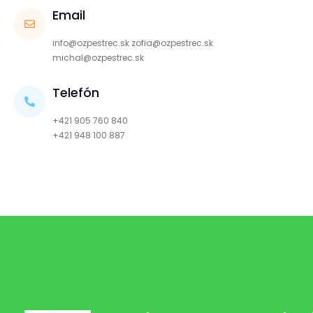
Email
info@ozpestrec.sk zofia@ozpestrec.sk
michal@ozpestrec.sk
Telefón
+421 905 760 840
+421 948 100 887