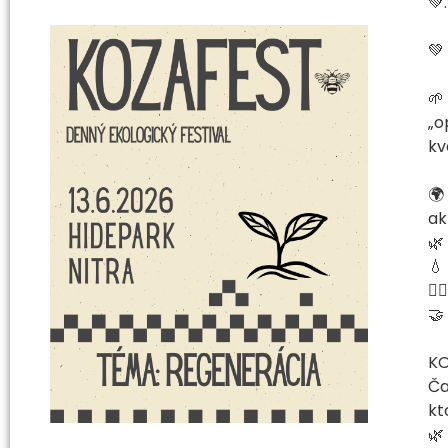
💚
💚
🌱
„o
kv
🌍
ak
🌿
💧
🧘
🤝
KO
Ča
kt
🌿