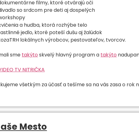
dokumentárne filmy, ktoré otvárajú oči
divadlo so srdcom pre deti aj dospelých
workshopy
cvičenia a hudba, ktorá rozhýbe telo
rastlinné jedlo, ktoré poteší dušu aj žalúdok
kozaTRH lokálnych výrobcov, pestovateľov, tvorcov.
mali sme
takýto
skvelý hlavný program a
takýto
nadupan
VIDEO TV NITRIČKA
kujeme všetkým za účasť a tešíme sa na vás zasa o rok 
aše Mesto