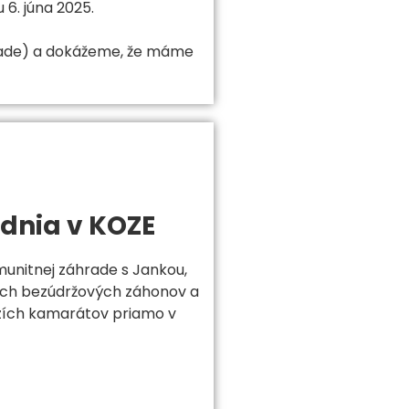
6. júna 2025.
rade) a dokážeme, že máme
dnia v KOZE
munitnej záhrade s Jankou,
vých bezúdržových záhonov a
yzích kamarátov priamo v