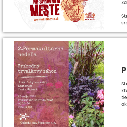
Za
St
sr
P
St
kt
ti
ak