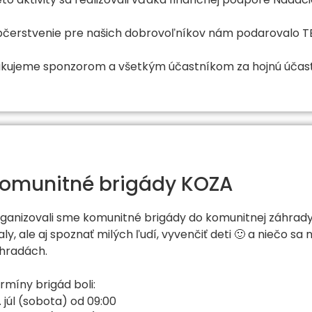
čerstvenie pre našich dobrovoľníkov nám podarovalo 
kujeme sponzorom a všetkým účastníkom za hojnú účasť
omunitné brigády KOZA
ganizovali sme komunitné brigády do komunitnej záhrady
aly, ale aj spoznať milých ľudí, vyvenčiť deti 🙂 a niečo sa
hradách.
rmíny brigád boli:
. júl (sobota) od 09:00