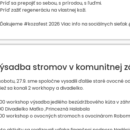
 Príď sa prepojiť so sebou, s prírodou, s ľuďmi.
 Príď zažiť regeneráciu na vlastnej koži.
 Ďakujeme #kozafest 2026 Viac info na sociálnych sieť
ýsadba stromov v komunitnej z
sobotu, 27.9. sme spoločne vysadili ďalšie staré ovocné 
tiež sa konali 2 workhopy a divadielko.
:00 workshop výsadba jedlého bezúdržbového kúta v záh
:00 Divadielko Maťko ,Princezná Halabala
:00 workshop o ovocných stromoch s ovocinárom Rob
eto aktivity sa realizovali vďaka finančnej podpore Nadáci