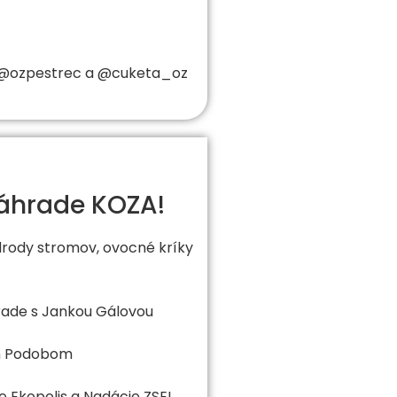
ak @ozpestrec a @cuketa_oz
áhrade KOZA!
odrody stromov, ovocné kríky
rade s Jankou Gálovou
om Podobom
e Ekopolis a Nadácie ZSE!