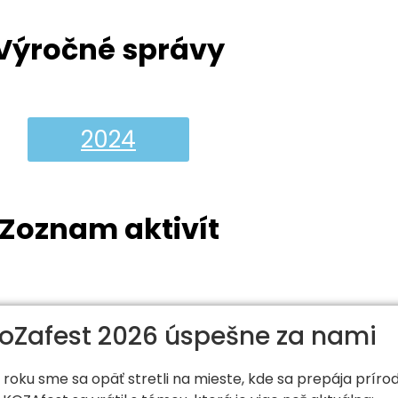
Výročné správy
2024
Zoznam aktivít
oZafest 2026 úspešne za nami
 roku sme sa opäť stretli na mieste, kde sa prepája príro