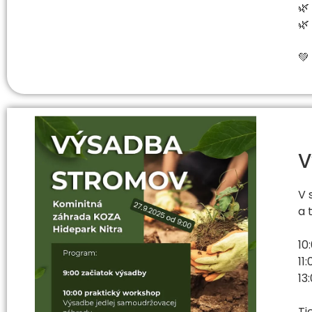
🌿
🌿
💚
V
V 
a 
10
11
13
Ti