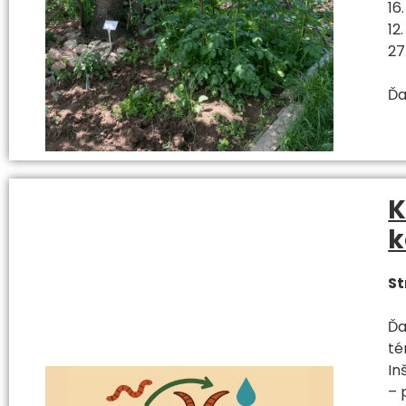
16
12
27
Ďa
K
k
St
Ďa
té
In
– 