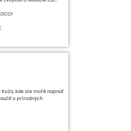
TESCO!
.
 KoZa, kde ste mohli napnúť
 naučiť o prírodných