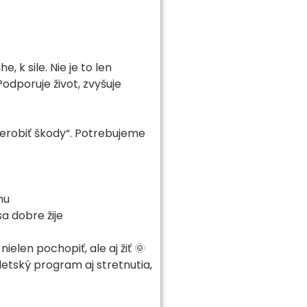
 k sile. Nie je to len
Podporuje život, zvyšuje
nerobiť škody“. Potrebujeme
hu
sa dobre žije
nielen pochopiť, ale aj žiť 🌞
detský program aj stretnutia,