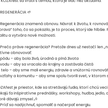
. KOZAfest sa vrátil s témou, ktorá je viac než aktuálna:
 REGENERÁCIA 🌱
 Regenerácia znamená obnovu. Návrat k životu, k rovnováhe,
prava“ toho, čo sa pokazilo, je to proces, ktorý ide hlbšie. 
alitu a vytvára nové možnosti.
 Prečo práve regenerácia? Pretože dnes už nestačí len „
tívne obnovovať:
 pôdu – aby bola živá, úrodná a plná života
 vodu – aby sa vracala do krajiny a zostávala čistá
‍♀️ telo – aby sme mali energiu, zdravie a vnútornú rovnová
 vzťahy a komunitu – aby sme spolu tvorili svet, v ktorom 
ZAfest je priestor, kde sa stretávajú ľudia, ktorí chcú veci 
kajú ťa inšpiratívne prednášky, workshopy, hudba, jedlo, 
oré dávajú zmysel.🎶
 Príď sa nadýchnuť, spomaliť a načerpať energiu.