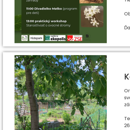
Ob
Ďa
K
Or
sv
zá
Te
26