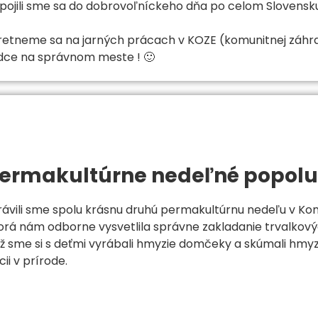
pojili sme sa do dobrovoľníckeho dňa po celom Slovensku 
retneme sa na jarných prácach v KOZE (komunitnej záh
dce na správnom meste ! 🙂
ermakultúrne nedeľné popolu
rávili sme spolu krásnu druhú permakultúrnu nedeľu v Ko
orá nám odborne vysvetlila správne zakladanie trvalko
ež sme si s deťmi vyrábali hmyzie domčeky a skúmali hm
cii v prírode.