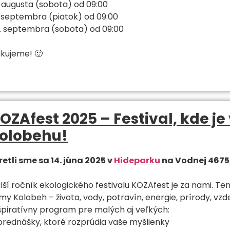
. augusta (sobota) od 09:00
. septembra (piatok) od 09:00
. septembra (sobota) od 09:00
kujeme! 🙂
OZAfest 2025 – Festival, kde je
olobehu!
retli sme sa 14. júna 2025 v
Hideparku
na Vodnej 4675,
lší ročník ekologického festivalu KOZAfest je za nami. Ten
my Kolobeh – života, vody, potravín, energie, prírody, vzd
špiratívny program pre malých aj veľkých:
prednášky, ktoré rozprúdia vaše myšlienky