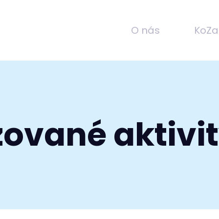
O nás
KoZa
zované aktivi