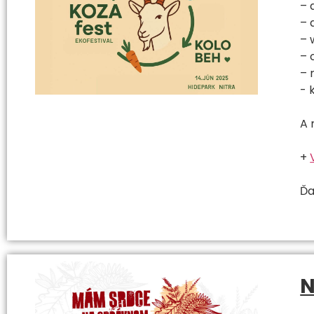
– 
– 
– 
– 
– 
- 
A 
+
Ďa
N